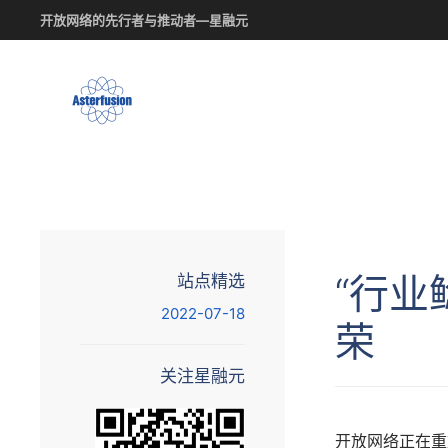
开放网络的先行者与推动者—星融元
Skip
to
main
content
“行业
站点精选
2022-07-18
荣
关注星融元
开放网络正在重