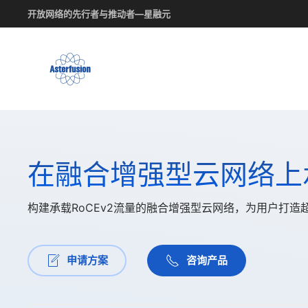
开放网络的先行者与推动者—星融元
Skip
to
main
content
在融合增强型云网络上
构建承载RoCEv2流量的融合增强型云网络，为用户打造
申请方案
咨询产品