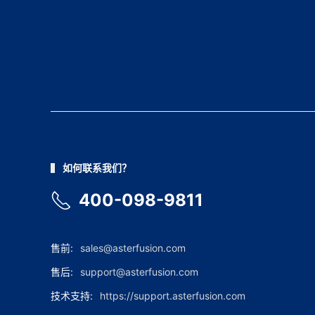
如何联系我们？
400-098-9811
售前:
sales@asterfusion.com
售后:
support@asterfusion.com
技术支持:
https://support.asterfusion.com